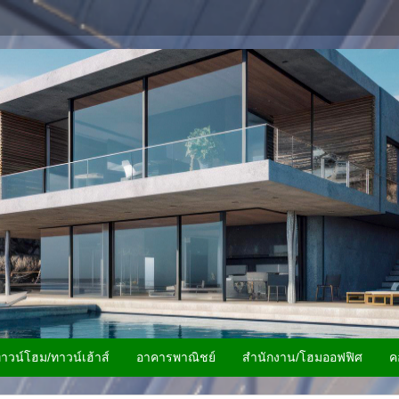
าวน์โฮม/ทาวน์เฮ้าส์
อาคารพาณิชย์
สำนักงาน/โฮมออฟฟิศ
ค