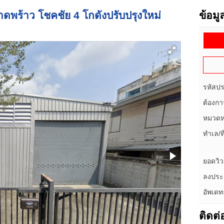
าดพร้าว โชคชัย 4 โกดังปรับปรุงใหม่
ข้อม
รหัสป
ต้องกา
หมวดหม
ทำเล/ที่
ยอดวิว
ลงประก
อัพเดท
ติดต่