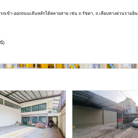
เข้า-ออกถนนเส้นหลักได้หลายสาย เช่น ถ.รัชดา, ถ.เลียบทางด่วนรามอินท
ี่)