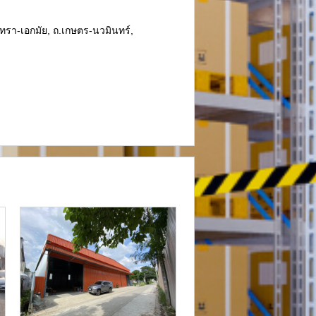
รา-เอกมัย, ถ.เกษตร-นวมินทร์,