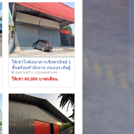
ให้เช่าโกดัง/อาคารเชิงพาณิชย์ 1
ชั้นพร้อมสำนักงาน ถนนประดิษฐ์
เขตลาดพร้าว,กรุงเทพมหานคร
มนูธรรม(เลียบด่วน) บนที่ดิน 137
ตารางวาจอดรถได้หลายคัน
ให้เช่า 65,000 บาท/เดือน.