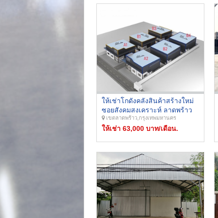
ให้เช่าโกดังคลังสินค้าสร้างใหม่
ซอยสังคมสงเคราะห์ ลาดพร้าว
เขตลาดพร้าว,กรุงเทพมหานคร
71 บนพื้นที่กว่า 2 ไร่ หลังละ 264
ตารางเมตร ทำเลดี ใจกลางเมือง
ให้เช่า 63,000 บาท/เดือน.
ใกล้ทางด่วน สามารถเข้าออกได้
หลายเส้นทาง ใกล้เซ็นทรัลอีสต์วิ
ลล์