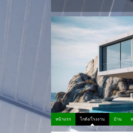
หน้าแรก
โกดัง/โรงงาน
บ้าน
ท