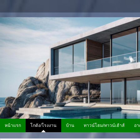
หน้าแรก
โกดัง/โรงงาน
บ้าน
ทาวน์โฮม/ทาวน์เฮ้าส์
อา