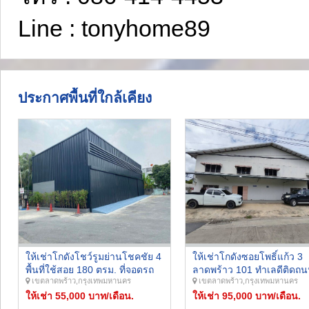
Line : tonyhome89
ประกาศพื้นที่ใกล้เคียง
ให้เช่าโกดังโชว์รูมย่านโชคชัย 4
ให้เช่าโกดังซอยโพธิ์แก้ว 3
พื้นที่ใช้สอย 180 ตรม. ที่จอดรถ
ลาดพร้าว 101 ทำเลดีติดถ
เขตลาดพร้าว,กรุงเทพมหานคร
เขตลาดพร้าว,กรุงเทพมหานคร
ได้หลายคันทำเลดีมาก ติดถนน
โพธิ์แก้ว 3 เข้าออกซอยโยธิ
โชคชัย 4 เพียง 50 เมตร สามารถ
ให้เช่า 55,000 บาท/เดือน.
พัฒนา 3 ถนนลาดพร้าว เลี
ให้เช่า 95,000 บาท/เดือน.
เข้าออกได้หลายซอย
ด่วนรามอินทรา ถนนนวมินท