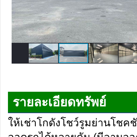
รายละเอียดทรัพย์
ให้เช่าโกดังโชว์รูมย่านโชคชัย
จอดรถได้หลายคัน (มีลานจอด