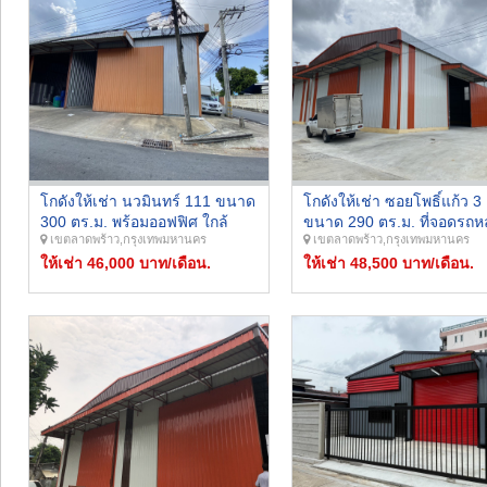
โกดังให้เช่า นวมินทร์ 111 ขนาด
โกดังให้เช่า ซอยโพธิ์แก้ว 3
300 ตร.ม. พร้อมออฟฟิศ ใกล้
ขนาด 290 ตร.ม. ที่จอดรถ
เขตลาดพร้าว,กรุงเทพมหานคร
เขตลาดพร้าว,กรุงเทพมหานคร
โรงเรียนเลิศหล้า ราคา 46,000
คัน รถคอนเทนเนอร์ลงของได
บาท/เดือน
ให้เช่า 46,000 บาท/เดือน.
เช่า 48,500 บาท
ให้เช่า 48,500 บาท/เดือน.