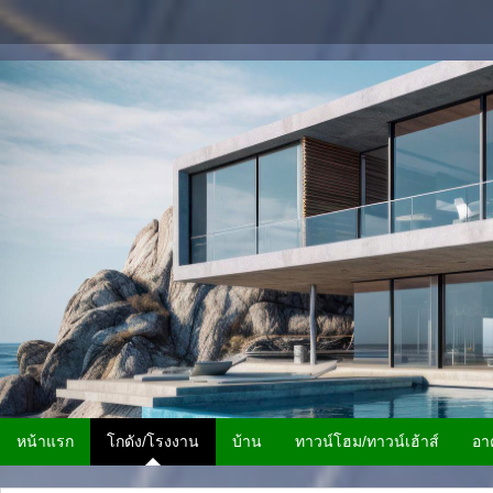
หน้าแรก
โกดัง/โรงงาน
บ้าน
ทาวน์โฮม/ทาวน์เฮ้าส์
อา