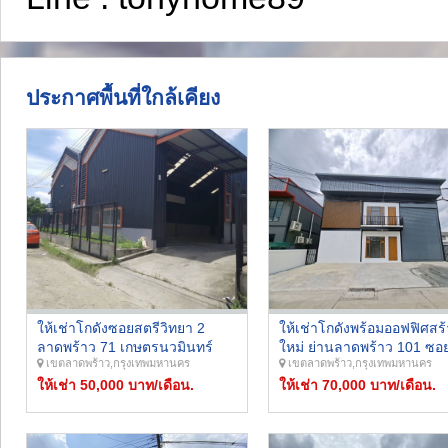
ประกาศพื้นที่ใกล้เคียง
ให้เช่าโกดังซอยสตรีวิทยา 2
ให้เช่าโกดังพร้อมออฟฟิศสร้
ลาดพร้าว 71 เกษตรนวมินทร์
ใหม่ ย่านลาดพร้าว 101 ซอ
เขตลาดพร้าว,กรุงเทพมหานคร
เขตลาดพร้าว,กรุงเทพมหานคร
ขนาด 243 ตร.ม. บนที่ดิน 120
นทร์ 111 ซอยโพธิ์แก้ว 3 ร
ตร.ว. ทำเลดีเชื่อมต่อไปได้หลาย
ให้เช่า 50,000 บาท/เดือน.
ไฟฟ้า 3 เฟส รถใหญ่เข้าออ
ให้เช่า 70,000 บาท/เดือน.
เส้นทาง ใกล้ทางด่วน
สะดวก