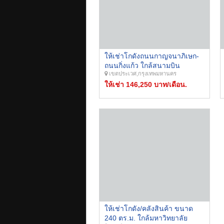
ให้เช่าโกดังถนนกาญจนาภิเษก-
ถนนกิ่งแก้ว ใกล้สนามบิน
เขตประเวศ,กรุงเทพมหานคร
สุวรรณภูมิ พื้นที่ใช้สอยอาคาร
รวม 1,125 ตร.ม.
ให้เช่า 146,250 บาท/เดือน.
ให้เช่าโกดัง/คลังสินค้า ขนาด
240 ตร.ม. ใกล้มหาวิทยาลัย