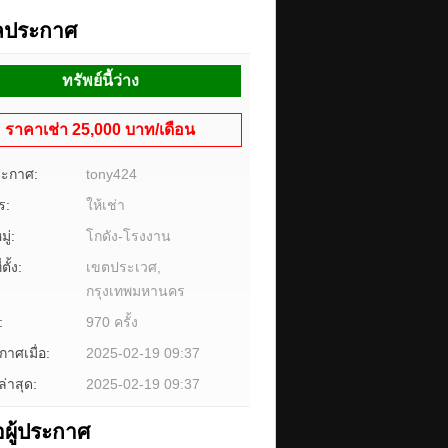
ูลประกาศ
ทรัพย์นี้ว่าง
ราคาเช่า 25,000 บาท/เดือน
ระกาศ:
tony424
ร:
ให้เช่า
ู่:
โกดัง-โรงงาน
ตั้ง:
เขตประเวศ,
กรุงเทพมหานคร
:
970 ครั้ง
าศเมื่อ:
2025-02-19 09:37
ล่าสุด:
2025-02-19 09:37
อผู้ประกาศ