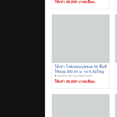
ตารางวา พื้นที่ใช้สอย 288
ให้เช่า 48,000 บาท/เดือน.
ตารางเมตร ทำเลดีเข้าซอยไม่ลึก
รถใหญ่เข้าได้ เหมาะสำหรับทำ
หน้าร้าน คลังสินค้า ศูนย์กระจาย
สินค้า
ให้เช่า โกดังอ่อนนุชซอย 65 พื้นที่
ใช้สอย 300 ตร.ม. รถ 6 ล้อใหญ่
เขตประเวศ,กรุงเทพมหานคร
เข้าออกได้สะดวก ใกล้ ถนน
พัฒนาการ, ถนนลาดกระบัง,
ให้เช่า 45,000 บาท/เดือน.
ถนนกรุงเทพกรีฑา, ถนน
เฉลิมพระเกียรติ ร.9