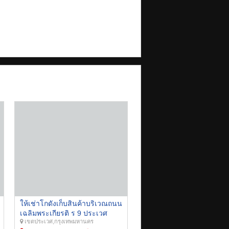
ให้เช่าโกดังเก็บสินค้าบริเวณถนน
เฉลิมพระเกียรติ ร 9 ประเวศ
เขตประเวศ,กรุงเทพมหานคร
เนื้อที่ 160 ตารางเมตร เหมาะ