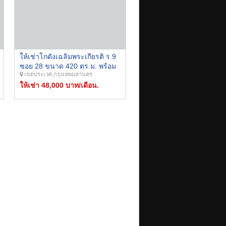
ให้เช่าโกดังเฉลิมพระเกียรติ ร.9
ซอย 28 ขนาด 420 ตร.ม. พร้อม
เขตประเวศ,กรุงเทพมหานคร
ออฟฟิศ ใกล้ ม.ราม 2 , สวนหลวง
ร.9
ให้เช่า 48,000 บาท/เดือน.