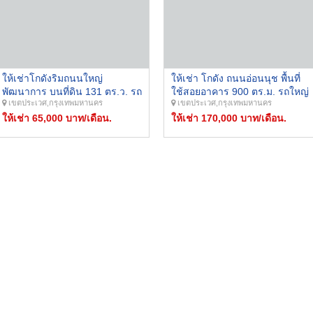
ให้เช่าโกดังริมถนนใหญ่
ให้เช่า โกดัง ถนนอ่อนนุช พื้นที่
พัฒนาการ บนที่ดิน 131 ตร.ว. รถ
ใช้สอยอาคาร 900 ตร.ม. รถใหญ่
เขตประเวศ,กรุงเทพมหานคร
เขตประเวศ,กรุงเทพมหานคร
ขนส่งขนาดใหญ่ลงของสะดวก
เข้าได้ จอดรถได้หลายคัน
เหมาะสำหรับเปิดหน้าร้าน ธุรกิจ
ให้เช่า 65,000 บาท/เดือน.
ให้เช่า 170,000 บาท/เดือน.
ออนไลน์ ต่างๆ โกดังสต็อคสินค้า