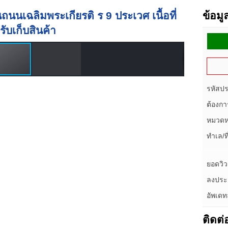
ณถนนเฉลิมพระเกียรติ ร 9 ประเวศ เนื้อที่
ข้อม
บเก็บสินค้า
รหัสป
ต้องกา
หมวดหม
ทำเล/ที่
ยอดวิว
ลงประก
อัพเดท
ติดต่