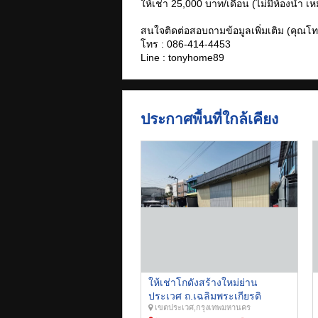
ให้เช่า 25,000 บาท/เดือน (ไม่มีห้องน้ำ เ
สนใจติดต่อสอบถามข้อมูลเพิ่มเติม (คุณโทน
โทร : 086-414-4453
Line : tonyhome89
ประกาศพื้นที่ใกล้เคียง
ให้เช่าโกดังสร้างใหม่ย่าน
ประเวศ ถ.เฉลิมพระเกียรติ
เขตประเวศ,กรุงเทพมหานคร
สวนหลวง ร.9 ขนาดที่ดิน 100