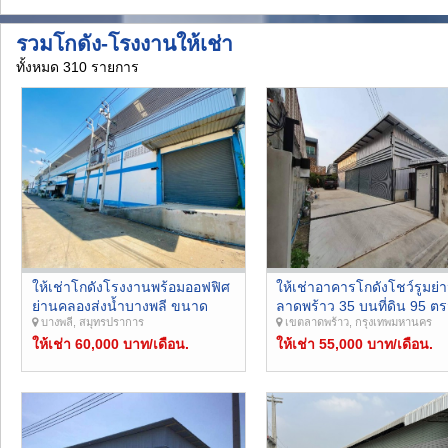
รวมโกดัง-โรงงานให้เช่า
ทั้งหมด 310 รายการ
ให้เช่าโกดังโรงงานพร้อมออฟฟิศ
ให้เช่าอาคารโกดังโชว์รูมย่
ย่านคลองส่งน้ำบางพลี ขนาด
ลาดพร้าว 35 บนที่ดิน 95 ตร
บางพลี, สมุทรปราการ
เขตลาดพร้าว, กรุงเทพมหานคร
650 ตรม. ใกล้คลองส่งน้ำ นิคม
336 ตรม. ทำเลดีใกล้ MRT
อุตสาหกรรมบางปู
ให้เช่า 60,000 บาท/เดือน.
ลาดพร้าว เข้าออก ถนน
ให้เช่า 55,000 บาท/เดือน.
รัชดาภิเษก 32 รัชโยธิน โช
4 ลาดพร้าว 71 ได้