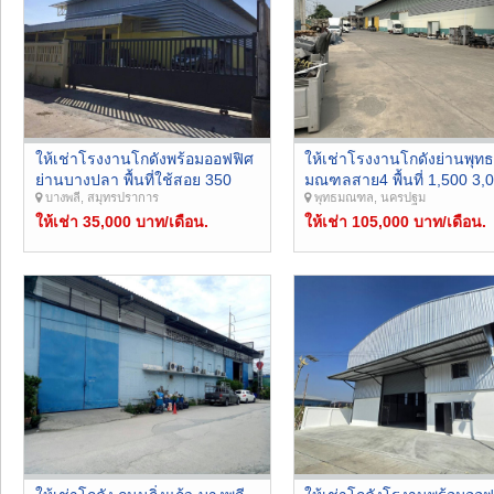
ให้เช่าโรงงานโกดังพร้อมออฟฟิศ
ให้เช่าโรงงานโกดังย่านพุท
ย่านบางปลา พื้นที่ใช้สอย 350
มณฑลสาย4 พื้นที่ 1,500 3,
บางพลี, สมุทรปราการ
พุทธมณฑล, นครปฐม
ตรม เข้าออกแพรกษา บางปู
ตรม. ใกล้ศูนย์ขนส่งสาย5 ,
บางนา-ตราด เทพารักษ์ ใกล้
ให้เช่า 35,000 บาท/เดือน.
สาย4, สาย3 เชื่อมต่อ พุทธ
ให้เช่า 105,000 บาท/เดือน.
สนามบินสุวรรณภูมิเชื่อมต่อไป
สาย 4-5 , ถนนเพชรเกษม ,
สุขุมวิทสายเก่า นิคมอุตสาหกรรม
บรมราชชนนี , ถนนพุทธสา
บางปู