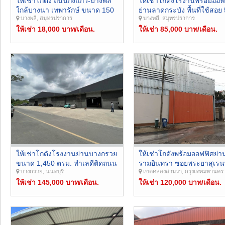
ให้เช่าโกดัง ถนนกิ่งแก้ว-บางพลี
ให้เช่าโกดังโรงานพร้อมออฟ
ใกล้บางนา เทพารักษ์ ขนาด 150
ย่านลาดกระบัง พื้นที่ใช้สอย
บางพลี, สมุทรปราการ
บางพลี, สมุทรปราการ
ตร.ม. รถใหญ่เข้าออกสะดวก
ตรม. ใกล้สนามบินสุวรรณภูม
ให้เช่า 18,000 บาท/เดือน.
ถ.ศรีนครินทร์, ถ.อ่อนนุช-
ให้เช่า 85,000 บาท/เดือน.
ลาดกระบัง, ถ.มอเตอร์เวย์
กรุงเทพ-ชลบุรี, วงแหวนตะว
ออก, ทางด่วนพระราม 9 แล
ทางด่วนบางนา
ให้เช่าโกดังโรงงานย่านบางกรวย
ให้เช่าโกดังพร้อมออฟฟิศย่า
ขนาด 1,450 ตรม. ทำเลดีติดถนน
รามอินทรา ซอยพระยาสุเรน
บางกรวย, นนทบุรี
เขตคลองสามวา, กรุงเทพมหานคร
บริเวณบางกรวย เข้าออกถนน
35 ขนาด 1,200 ตร.ม. ใกล้
ราชพฤกษ์ และ พระราม5 ใกล้
ให้เช่า 145,000 บาท/เดือน.
รถไฟฟ้าสายสีชมพู/ทางด่วน
ให้เช่า 120,000 บาท/เดือน.
เดอะวอล์ค โฮมโปร เดอะคริสตัล
คอนเทนเนอร์เข้าได้