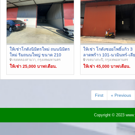
ให้เช่าโกดังนิมิตรใหม่ ถนนนิมิตร
ให้เช่า โกดังซอยโพธิ์แก้ว 3
ใหม่ ริมถนนใหญ่ ขนาด 210
ลาดพร้าว 101-นวมินทร์-เลี
เขตคลองสามวา, กรุงเทพมหานคร
เขตบางกะปิ, กรุงเทพมหานคร
ตร.ม. รถตู้คอนเทนเนอร์จอดลง
ด่วน ขนาด 300 ตร.ม. รถ
ของได้
ให้เช่า 25,000 บาท/เดือน.
คอนเทนเนอร์เข้าได้
ให้เช่า 45,000 บาท/เดือน.
First
« Previous
Copyright © 2023 www.t